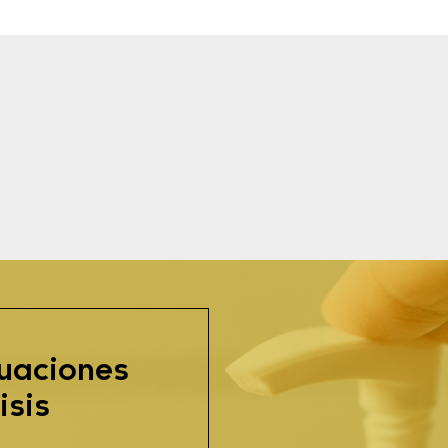
uaciones
isis