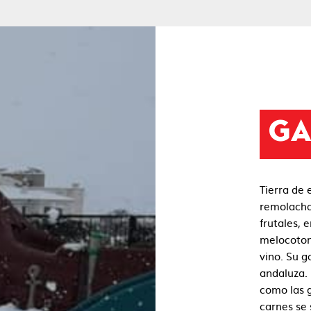
GA
Tierra de 
remolacha
frutales, 
melocotone
vino. Su g
andaluza. 
como las g
carnes se