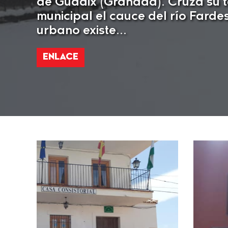
de Guadix (Granada). Cruza su 
municipal el cauce del río Farde
urbano existe...
ENLACE